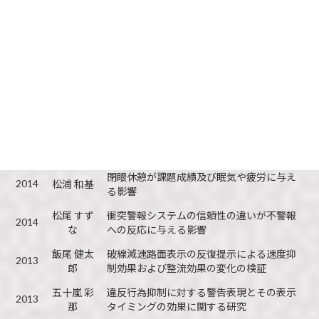
2015
砂山 優美
に関する研究
自転車利用時の歩行者に対するリスク認知
2015
西野 拓実
の検討
2014
池川 絵理
替え歌を用いた外国語の記憶について
曽我部 純
間隔時間の有無がエラー後のパフォーマン
2014
一
スに及ぼす影響
ドライバー特性と衝突被害軽減ブレーキシ
2014
福澤 真樹
ステムの最適な警報タイミングについて
閉眼休憩が課題成績及び眠気や疲労に与え
2014
松浦 和基
る影響
松尾 すず
衝突警報システムの信頼性の違いが不警報
2014
な
への反応に与える影響
飯尾 健太
破線減速路面表示の反復提示による速度抑
2013
郎
制効果および整流効果の変化の検証
五十嵐 彩
違反行為抑制に対する警告表現とその表示
2013
那
タイミングの効果に関する研究