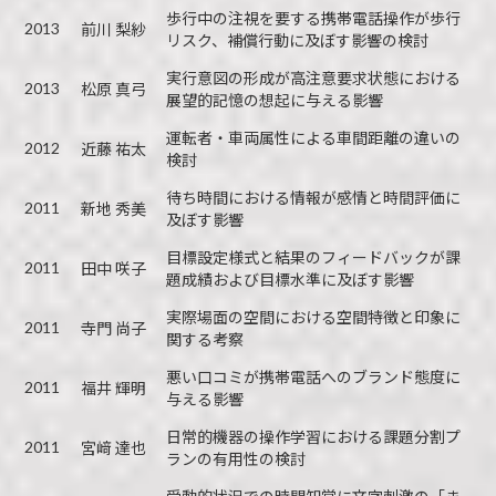
歩行中の注視を要する携帯電話操作が歩行
2013
前川 梨紗
リスク、補償行動に及ぼす影響の検討
実行意図の形成が高注意要求状態における
2013
松原 真弓
展望的記憶の想起に与える影響
運転者・車両属性による車間距離の違いの
2012
近藤 祐太
検討
待ち時間における情報が感情と時間評価に
2011
新地 秀美
及ぼす影響
目標設定様式と結果のフィードバックが課
2011
田中 咲子
題成績および目標水準に及ぼす影響
実際場面の空間における空間特徴と印象に
2011
寺門 尚子
関する考察
悪い口コミが携帯電話へのブランド態度に
2011
福井 輝明
与える影響
日常的機器の操作学習における課題分割プ
2011
宮﨑 達也
ランの有用性の検討