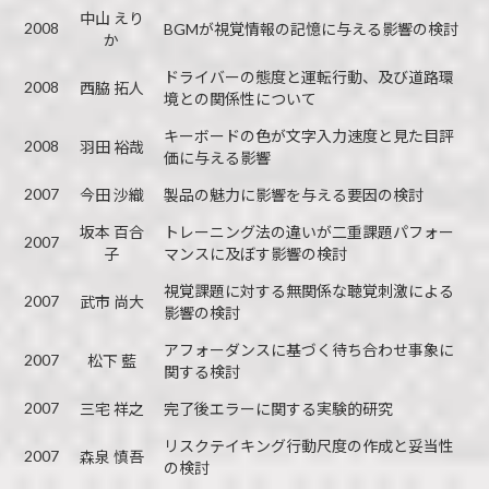
中山 えり
2008
BGMが視覚情報の記憶に与える影響の検討
か
ドライバーの態度と運転行動、及び道路環
2008
西脇 拓人
境との関係性について
キーボードの色が文字入力速度と見た目評
2008
羽田 裕哉
価に与える影響
2007
今田 沙織
製品の魅力に影響を与える要因の検討
坂本 百合
トレーニング法の違いが二重課題パフォー
2007
子
マンスに及ぼす影響の検討
視覚課題に対する無関係な聴覚刺激による
2007
武市 尚大
影響の検討
アフォーダンスに基づく待ち合わせ事象に
2007
松下 藍
関する検討
2007
三宅 祥之
完了後エラーに関する実験的研究
リスクテイキング行動尺度の作成と妥当性
2007
森泉 慎吾
の検討