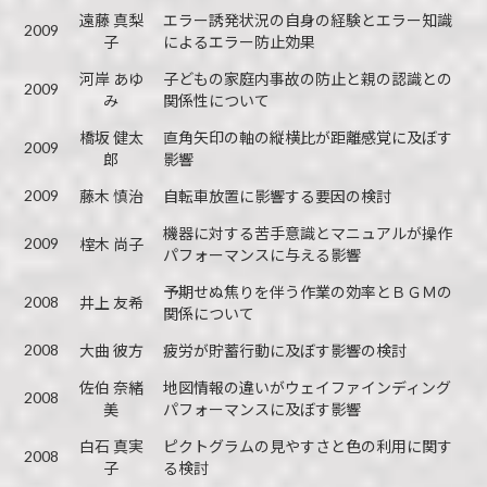
遠藤 真梨
エラー誘発状況の自身の経験とエラー知識
2009
子
によるエラー防止効果
河岸 あゆ
子どもの家庭内事故の防止と親の認識との
2009
み
関係性について
橋坂 健太
直角矢印の軸の縦横比が距離感覚に及ぼす
2009
郎
影響
2009
藤木 慎治
自転車放置に影響する要因の検討
機器に対する苦手意識とマニュアルが操作
2009
榁木 尚子
パフォーマンスに与える影響
予期せぬ焦りを伴う作業の効率とＢＧＭの
2008
井上 友希
関係について
2008
大曲 彼方
疲労が貯蓄行動に及ぼす影響の検討
佐伯 奈緒
地図情報の違いがウェイファインディング
2008
美
パフォーマンスに及ぼす影響
白石 真実
ピクトグラムの見やすさと色の利用に関す
2008
子
る検討