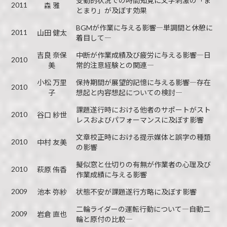
受動的状況での時間知覚に文字刺激の「ま
2011
森 雅
とまり」が及ぼす効果
BGMが作業に与える影響―単調間と休憩に
2011
山田 健太
着目して―
吉良 奈保
中断が作業成績及び疲労に与える影響―日
2010
美
常的注意経験との関連―
小松 万里
保持期間が展望的記憶に与える影響―存在
2010
子
想起と内容想起についての検討―
課題遂行時における他者のサポートがスト
2010
谷口 紗世
レスおよびパフォーマンスに及ぼす影響
文章校正時における提示媒体と誤字の種類
2010
中村 友美
の影響
擬似窓と仕切りの有無が作業者の心理及び
2010
萩原 侑香
作業成績に与える影響
2009
池本 弥紗
状態不安が課題遂行方略に及ぼす影響
二輪ライダーの運転行動について―自動二
2009
岩倉 直也
輪と原付の比較―